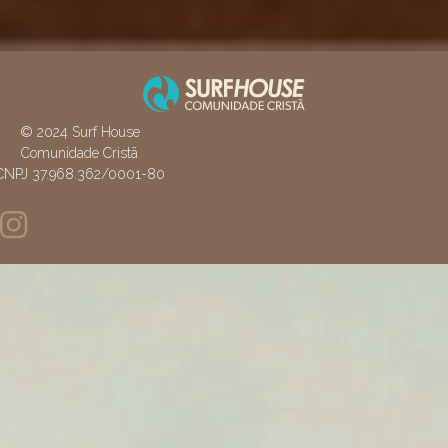
© 2024 Surf House
Comunidade Cristã
CNPJ 37.968.362/0001-80